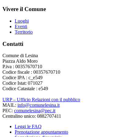
Vivere il Comune
Luoghi
Eventi
Territorio
Contatti
Comune di Lesina
Piazza Aldo Moro
P.iva : 00357670710
Codice fiscale : 00357670710
Codice IPA : c_e549
Codice Istat: 071027
Codice Catastale : e549
URP – Ufficio Relazioni con il pubblico
MAIL:
info@comunelesina.it
PEC:
comunelesina@pec.it
Centralino unico: 0882707411
Leggi le FAQ
Prenotazione appuntamento