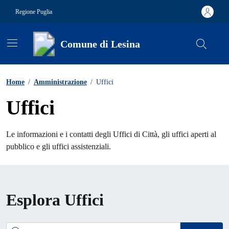
Vai ai contenuti
Vai al footer
Regione Puglia
Comune di Lesina
Contenuti in evidenza
Home
/
Amministrazione
/
Uffici
Uffici
Le informazioni e i contatti degli Uffici di Città, gli uffici aperti al
pubblico e gli uffici assistenziali.
Esplora Uffici