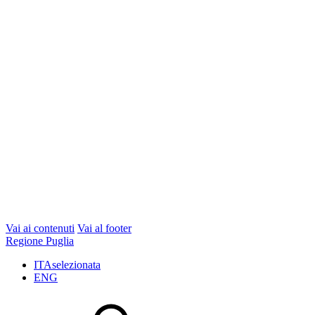
Vai ai contenuti
Vai al footer
Regione Puglia
ITA
selezionata
ENG