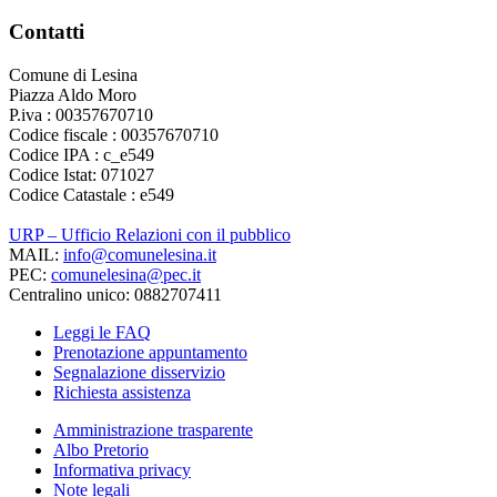
Contatti
Comune di Lesina
Piazza Aldo Moro
P.iva : 00357670710
Codice fiscale : 00357670710
Codice IPA : c_e549
Codice Istat: 071027
Codice Catastale : e549
URP – Ufficio Relazioni con il pubblico
MAIL:
info@comunelesina.it
PEC:
comunelesina@pec.it
Centralino unico: 0882707411
Leggi le FAQ
Prenotazione appuntamento
Segnalazione disservizio
Richiesta assistenza
Amministrazione trasparente
Albo Pretorio
Informativa privacy
Note legali