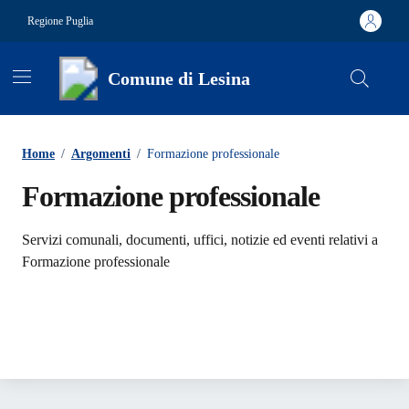
Vai ai contenuti
Vai al footer
Regione Puglia
Comune di Lesina
Contenuti in evidenza
Home
/
Argomenti
/
Formazione professionale
Formazione professionale
Dettagli dell'argomento
Servizi comunali, documenti, uffici, notizie ed eventi relativi a
Formazione professionale