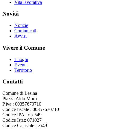
Vita lavorativa
Novità
Notizie
Comunicati
Avvisi
Vivere il Comune
Luoghi
Eventi
Territorio
Contatti
Comune di Lesina
Piazza Aldo Moro
P.iva : 00357670710
Codice fiscale : 00357670710
Codice IPA : c_e549
Codice Istat: 071027
Codice Catastale : e549