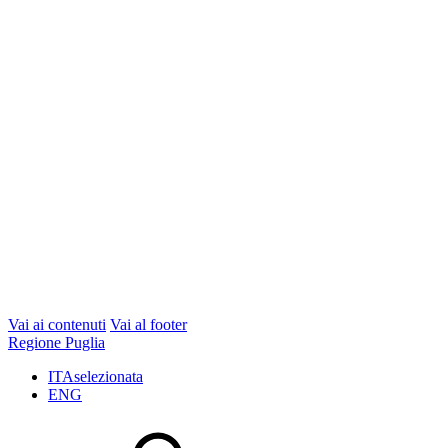
Vai ai contenuti
Vai al footer
Regione Puglia
ITA
selezionata
ENG