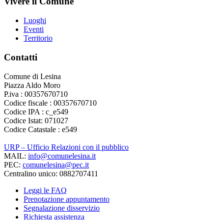
Vivere il Comune
Luoghi
Eventi
Territorio
Contatti
Comune di Lesina
Piazza Aldo Moro
P.iva : 00357670710
Codice fiscale : 00357670710
Codice IPA : c_e549
Codice Istat: 071027
Codice Catastale : e549
URP – Ufficio Relazioni con il pubblico
MAIL:
info@comunelesina.it
PEC:
comunelesina@pec.it
Centralino unico: 0882707411
Leggi le FAQ
Prenotazione appuntamento
Segnalazione disservizio
Richiesta assistenza