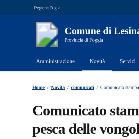
Vai ai contenuti
Vai al footer
Regione Puglia
Comune di Lesin
Provincia di Foggia
Amministrazione
Novità
Servizi
Contenuti in evidenza
Home
/
Novità
/
comunicati
/
Comunicato stampa –
Comunicato stampa
pesca delle vongol