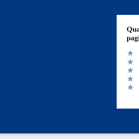
Qua
pag
Valut
Valut
Valut
Valut
Valut