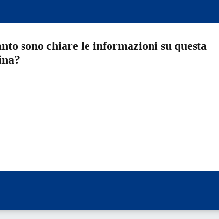
nto sono chiare le informazioni su questa
ina?
a 5 stelle su 5
a 4 stelle su 5
a 3 stelle su 5
a 2 stelle su 5
a 1 stelle su 5