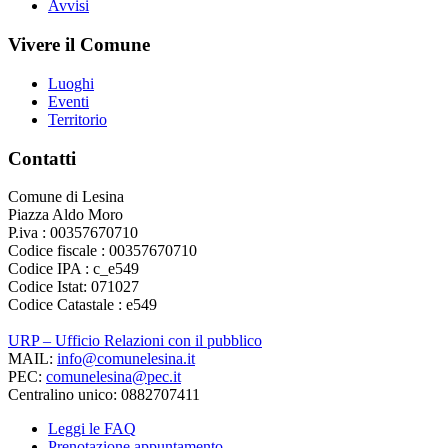
Avvisi
Vivere il Comune
Luoghi
Eventi
Territorio
Contatti
Comune di Lesina
Piazza Aldo Moro
P.iva : 00357670710
Codice fiscale : 00357670710
Codice IPA : c_e549
Codice Istat: 071027
Codice Catastale : e549
URP – Ufficio Relazioni con il pubblico
MAIL:
info@comunelesina.it
PEC:
comunelesina@pec.it
Centralino unico: 0882707411
Leggi le FAQ
Prenotazione appuntamento