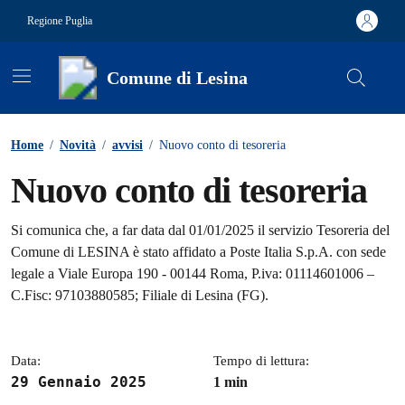
Vai ai contenuti
Vai al footer
Regione Puglia
Comune di Lesina
Contenuti in evidenza
Home
/
Novità
/
avvisi
/
Nuovo conto di tesoreria
Nuovo conto di tesoreria
Dettagli della notizia
Si comunica che, a far data dal 01/01/2025 il servizio Tesoreria del
Comune di LESINA è stato affidato a Poste Italia S.p.A. con sede
legale a Viale Europa 190 - 00144 Roma, P.iva: 01114601006 –
C.Fisc: 97103880585; Filiale di Lesina (FG).
Data:
Tempo di lettura:
29 Gennaio 2025
1 min