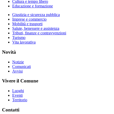
Cultura e tempo libero
Educazione e formazione
Giustizia e sicurezza pubblica
Imprese e commercio
Mobilità e trasporti
Salute, benessere e assistenza
Tributi, finanze e contravvenzioni
Turismo
Vita lavorativa
Novità
Notizie
Comunicati
Avvisi
Vivere il Comune
Luoghi
Eventi
Territorio
Contatti