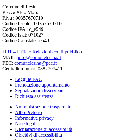
Comune di Lesina
Piazza Aldo Moro
P.iva : 00357670710
Codice fiscale : 00357670710
Codice IPA : c_e549
Codice Istat: 071027
Codice Catastale : e549
URP – Ufficio Relazioni con il pubblico
MAIL:
info@comunelesina.it
PEC:
comunelesina@pec.it
Centralino unico: 0882707411
Leggi le FAQ
Prenotazione appuntamento
Segnalazione disservizio
Richiesta assistenza
Amministrazione trasparente
Albo Pretorio
Informativa privacy
Note legali
Dichiarazione di accessibilità
Obiettivi di accessibilità