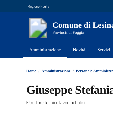
Vai ai contenuti
Vai al footer
Regione Puglia
Comune di Lesin
Provincia di Foggia
Amministrazione
Novità
Servizi
Contenuti in evidenza
Home
/
Amministrazione
/
Personale Amministra
Giuseppe Stefani
Istruttore tecnico lavori pubblici