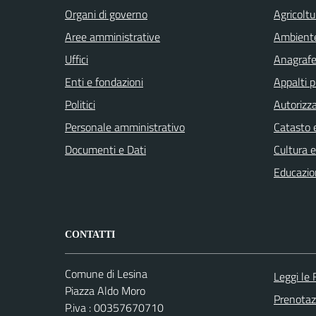
Organi di governo
Agricoltu
Aree amministrative
Ambient
Uffici
Anagrafe 
Enti e fondazioni
Appalti p
Politici
Autorizza
Personale amministrativo
Catasto e
Documenti e Dati
Cultura 
Educazio
CONTATTI
Comune di Lesina
Leggi le
Piazza Aldo Moro
Prenota
P.iva : 00357670710