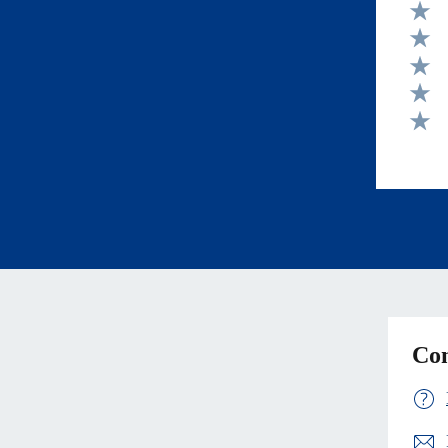
Valut
Valut
Valut
Valut
Valut
Con