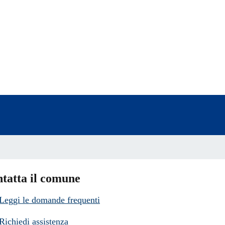
a 5 stelle su 5
a 4 stelle su 5
a 3 stelle su 5
a 2 stelle su 5
a 1 stelle su 5
tatta il comune
Leggi le domande frequenti
Richiedi assistenza