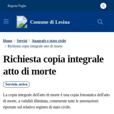
Vai ai contenuti
Vai al footer
Regione Puglia
Comune di Lesina
Contenuti in evidenza
Home
/
Servizi
/
Anagrafe e stato civile
/
Richiesta copia integrale atto di morte
Richiesta copia integrale
atto di morte
Servizio attivo
La copia integrale dell'atto di morte è una copia fotostatica dell'atto
di morte, a validità illimitata, contenente tutte le annotazioni
riportate sul relativo registro di stato civile.