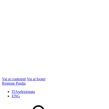
Vai ai contenuti
Vai al footer
Regione Puglia
ITA
selezionata
ENG