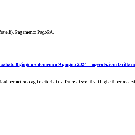
 fratelli). Pagamento PagoPA.
 sabato 8 giugno e domenica 9 giugno 2024 – agevolazioni tariffaria 
oni permettono agli elettori di usufruire di sconti sui biglietti per recarsi