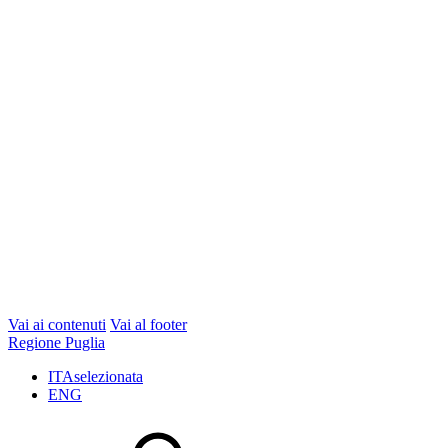
Vai ai contenuti
Vai al footer
Regione Puglia
ITA
selezionata
ENG