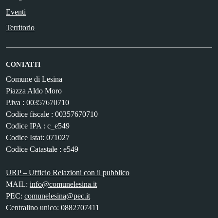
Eventi
Territorio
CONTATTI
Comune di Lesina
Piazza Aldo Moro
P.iva : 00357670710
Codice fiscale : 00357670710
Codice IPA : c_e549
Codice Istat: 071027
Codice Catastale : e549
URP – Ufficio Relazioni con il pubblico
MAIL:
info@comunelesina.it
PEC:
comunelesina@pec.it
Centralino unico: 0882707411