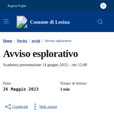
Vai ai contenuti
Vai al footer
Regione Puglia
Comune di Lesina
Contenuti in evidenza
Home
/
Novità
/
avvisi
/
Avviso esplorativo
Avviso esplorativo
Dettagli della notizia
Scadenza presentazione 14 giugno 2023 – ore 12:00
Data:
Tempo di lettura:
26 Maggio 2023
3 min
Condividi
Vedi azioni