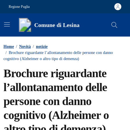
Vai ai contenuti
Vai al footer
Regione Puglia
Comune di Lesina
Contenuti in evidenza
Home
/
Novità
/
notizie
/
Brochure riguardante l’allontanamento delle persone con danno
cognitivo (Alzheimer o altro tipo di demenza)
Brochure riguardante
l’allontanamento delle
persone con danno
cognitivo (Alzheimer o
altro tipo di demenza)