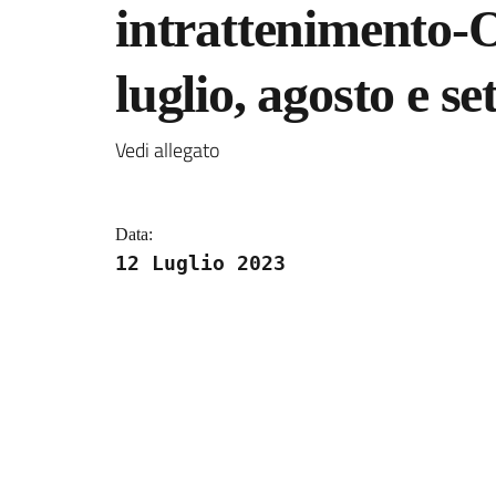
intrattenimento-O
luglio, agosto e s
Dettagli della notizi
Vedi allegato
Data:
12 Luglio 2023