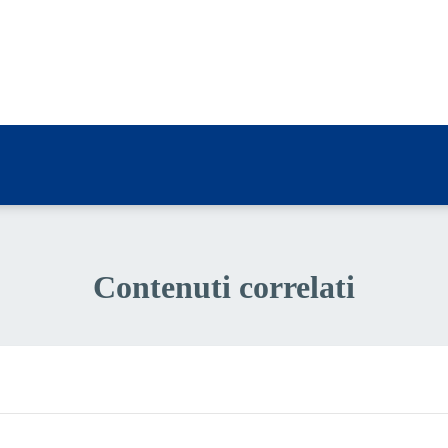
a 3 stelle su 5
a 2 stelle su 5
a 1 stelle su 5
Contenuti correlati