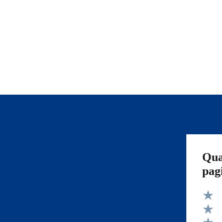
Qua
pag
Valut
Valut