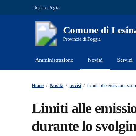
Vai ai contenuti
Vai al footer
Regione Puglia
Comune di Lesin
Provincia di Foggia
Amministrazione
Novità
Servizi
Contenuti in evidenza
Home
/
Novità
/
avvisi
/
Limiti alle emissioni sono
Limiti alle emissi
durante lo svolgi