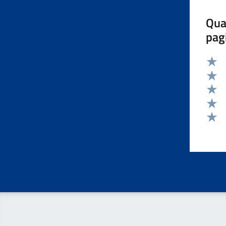
Qua
pag
Valut
Valut
Valut
Valut
Valut