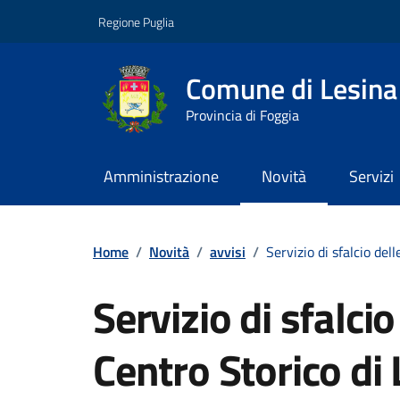
Vai ai contenuti
Vai al footer
Regione Puglia
Comune di Lesina
Provincia di Foggia
Amministrazione
Novità
Servizi
Contenuti in evidenza
Home
/
Novità
/
avvisi
/
Servizio di sfalcio del
Servizio di sfalci
Centro Storico di