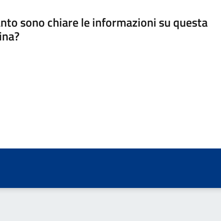
nto sono chiare le informazioni su questa
ina?
a 5 stelle su 5
a 4 stelle su 5
a 3 stelle su 5
a 2 stelle su 5
a 1 stelle su 5