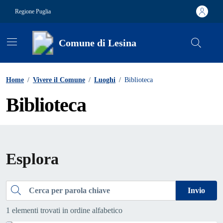
Vai ai contenuti
Vai al footer
Regione Puglia
Comune di Lesina
Contenuti in evidenza
Home
/
Vivere il Comune
/
Luoghi
/
Biblioteca
Biblioteca
Esplora
Cerca
Invio
1 elementi trovati in ordine alfabetico